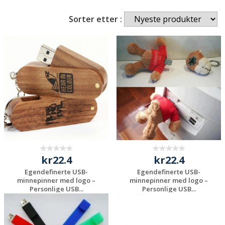
Sorter etter :
kr22.4
kr22.4
Egendefinerte USB-
Egendefinerte USB-
minnepinner med logo –
minnepinner med logo –
Personlige USB...
Personlige USB...
Be om et
Be om et
uforpliktende
uforpliktende
tilbud
tilbud