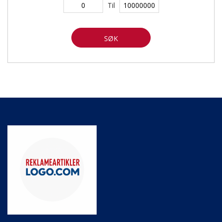
Til
SØK