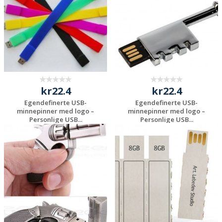
kr22.4
kr22.4
Egendefinerte USB-
Egendefinerte USB-
minnepinner med logo –
minnepinner med logo –
Personlige USB...
Personlige USB...
Be om et
Be om et
uforpliktende
uforpliktende
tilbud
tilbud