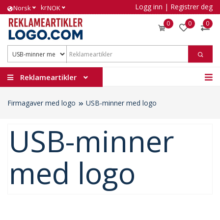
Logg inn
|
Registrer deg
kr
Norsk
NOK
0
0
0
Reklameartikler
Firmagaver med logo
USB-minner med logo
USB-minner
med logo