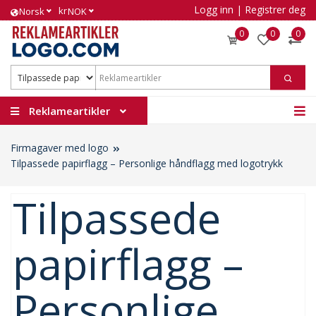
Logg inn
|
Registrer deg
kr
Norsk
NOK
0
0
0
Reklameartikler
Firmagaver med logo
Tilpassede papirflagg – Personlige håndflagg med logotrykk
Tilpassede
papirflagg –
Personlige