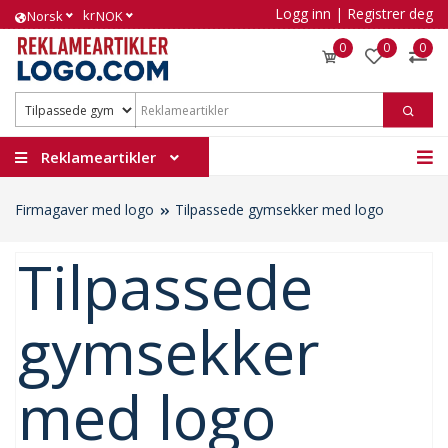
Logg inn
|
Registrer deg
kr
Norsk
NOK
0
0
0
Reklameartikler
Firmagaver med logo
Tilpassede gymsekker med logo
Tilpassede
gymsekker
med logo