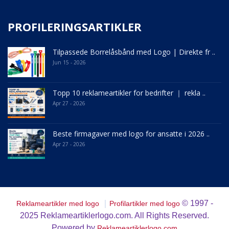
PROFILERINGSARTIKLER
Tilpassede Borrelåsbånd med Logo | Direkte fr ..
Jun 15 - 2026
Topp 10 reklameartikler for bedrifter ｜ rekla ..
Apr 27 - 2026
Beste firmagaver med logo for ansatte i 2026 ..
Apr 27 - 2026
｜
© 1997 -
Reklameartikler med logo
Profilartikler med logo
2025
Reklameartiklerlogo.com. All Rights Reserved.
Powered by
Reklameartiklerlogo.com