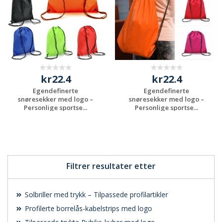
kr22.4
kr22.4
Egendefinerte
Egendefinerte
snøresekker med logo –
snøresekker med logo –
Personlige sportse...
Personlige sportse...
Be om et
Be om et
uforpliktende
uforpliktende
tilbud
tilbud
Filtrer resultater etter
Solbriller med trykk – Tilpassede profilartikler
Profilerte borrelås-kabelstrips med logo