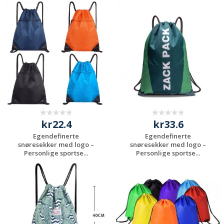
Be om et
Be om et
uforpliktende
uforpliktende
tilbud
tilbud
kr22.4
kr33.6
Egendefinerte
Egendefinerte
snøresekker med logo –
snøresekker med logo –
Personlige sportse...
Personlige sportse...
Be om et
Be om et
uforpliktende
uforpliktende
tilbud
tilbud