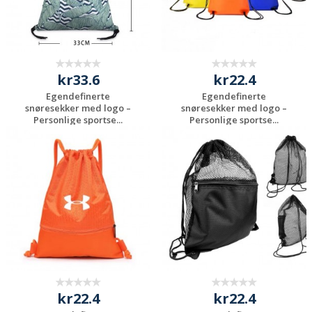
kr33.6
kr22.4
Egendefinerte
Egendefinerte
snøresekker med logo –
snøresekker med logo –
Personlige sportse...
Personlige sportse...
Be om et
Be om et
uforpliktende
uforpliktende
tilbud
tilbud
kr22.4
kr22.4