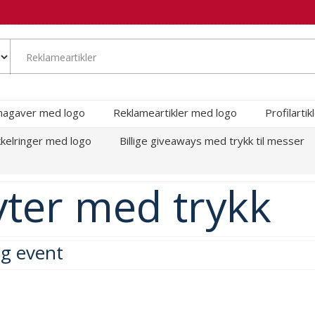
magaver med logo
Reklameartikler med logo
Profilarti
kelringer med logo
Billige giveaways med trykk til messer
ter med trykk
og event