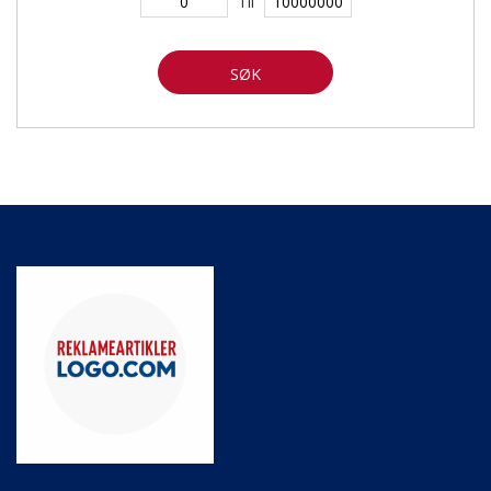
Til
SØK