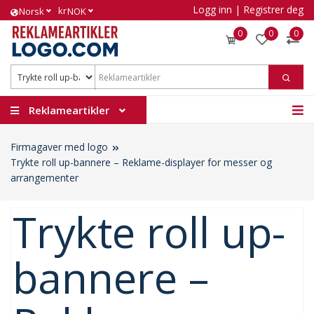
Logg inn
|
Registrer deg
kr
Norsk
NOK
0
0
0
Reklameartikler
Firmagaver med logo
Trykte roll up-bannere – Reklame-displayer for messer og
arrangementer
Trykte roll up-
bannere –