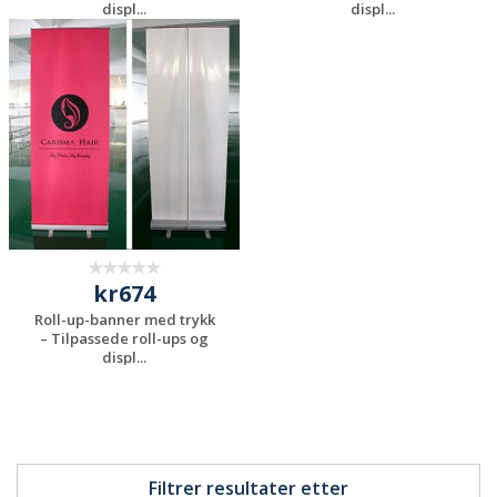
displ...
displ...
Be om et
Be om et
uforpliktende
uforpliktende
tilbud
tilbud
kr674
Roll-up-banner med trykk
– Tilpassede roll-ups og
displ...
Be om et
uforpliktende
tilbud
Filtrer resultater etter