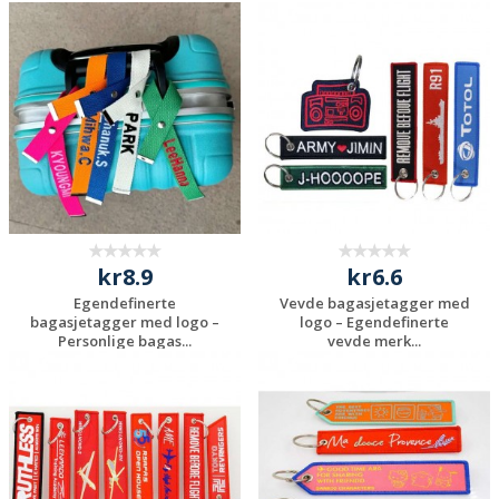
Be om et
Be om et
uforpliktende
uforpliktende
tilbud
tilbud
kr8.9
kr6.6
Egendefinerte
Vevde bagasjetagger med
bagasjetagger med logo –
logo – Egendefinerte
Personlige bagas...
vevde merk...
Be om et
Be om et
uforpliktende
uforpliktende
tilbud
tilbud