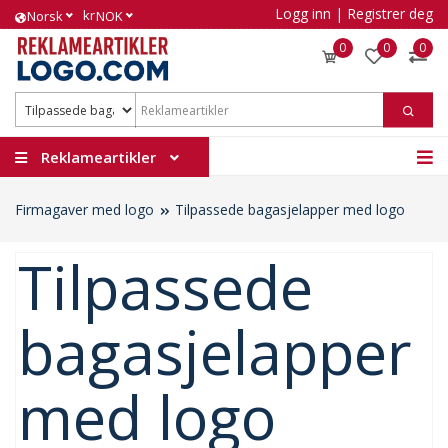
Logg inn
|
Registrer deg
kr
Norsk
NOK
0
0
0
Reklameartikler
Firmagaver med logo
Tilpassede bagasjelapper med logo
Tilpassede
bagasjelapper
med logo