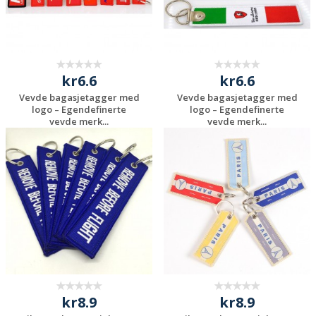
kr6.6
kr6.6
Vevde bagasjetagger med
Vevde bagasjetagger med
logo – Egendefinerte
logo – Egendefinerte
vevde merk...
vevde merk...
Be om et
Be om et
uforpliktende
uforpliktende
tilbud
tilbud
kr8.9
kr8.9