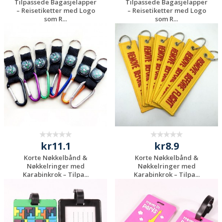
Tilpassede Bagasjelapper
Tilpassede Bagasjelapper
– Reisetiketter med Logo
– Reisetiketter med Logo
som R...
som R...
Be om et
Be om et
uforpliktende
uforpliktende
tilbud
tilbud
kr11.1
kr8.9
Korte Nøkkelbånd &
Korte Nøkkelbånd &
Nøkkelringer med
Nøkkelringer med
Karabinkrok – Tilpa...
Karabinkrok – Tilpa...
Be om et
Be om et
uforpliktende
uforpliktende
tilbud
tilbud