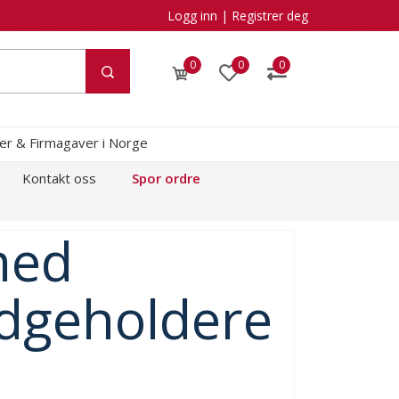
Logg inn
|
Registrer deg
0
0
0
kler & Firmagaver i Norge
Kontakt oss
Spor ordre
med
adgeholdere