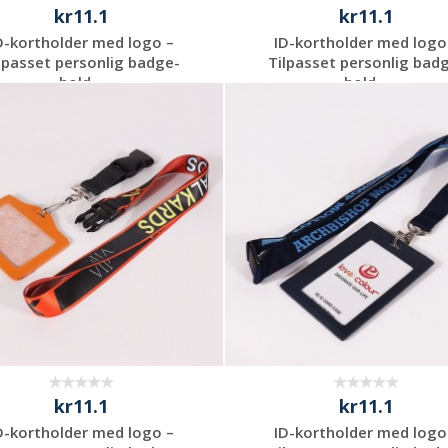
kr11.1
kr11.1
D-kortholder med logo –
ID-kortholder med logo
lpasset personlig badge-
Tilpasset personlig bad
hold...
hold...
Be om et
Be om et
uforpliktende
uforpliktende
tilbud
tilbud
kr11.1
kr11.1
D-kortholder med logo –
ID-kortholder med logo