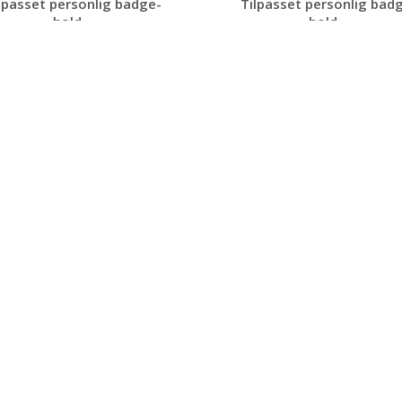
lpasset personlig badge-
Tilpasset personlig bad
hold...
hold...
Be om et
Be om et
uforpliktende
uforpliktende
tilbud
tilbud