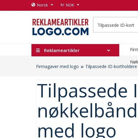
kr
Norsk
NOK
Fir
Reklameartikler
Nøk
Firmagaver med logo
Tilpassede ID-kortholder
Tilpassede 
nøkkelbånd
med logo