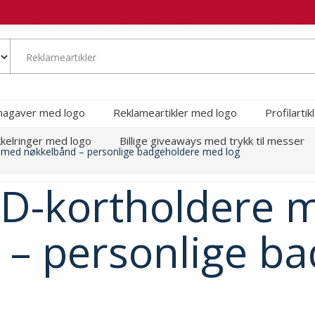
magaver med logo
Reklameartikler med logo
Profilarti
kelringer med logo
Billige giveaways med trykk til messer
e med nøkkelbånd – personlige badgeholdere med log
ID-kortholdere 
 – personlige b