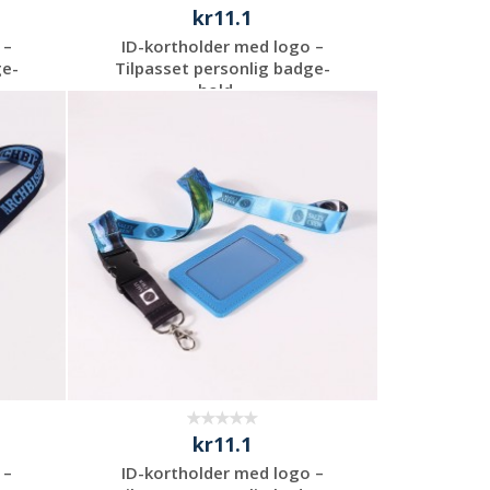
kr11.1
 –
ID-kortholder med logo –
ge-
Tilpasset personlig badge-
hold...
Be om et
uforpliktende
tilbud
kr11.1
 –
ID-kortholder med logo –