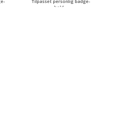
ge-
Tilpasset personlig badge-
hold...
Be om et
uforpliktende
tilbud