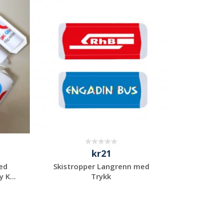
Be om et
uforpliktende
tilbud
kr21
med
Skistropper Langrenn med
 K...
Trykk
Be om et
uforpliktende
tilbud