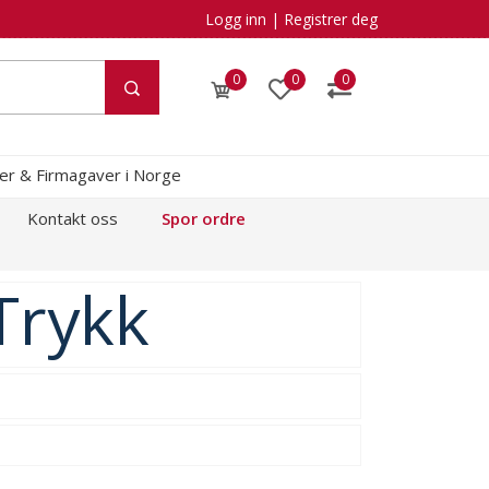
Logg inn
|
Registrer deg
0
0
0
kler & Firmagaver i Norge
Kontakt oss
Spor ordre
Trykk