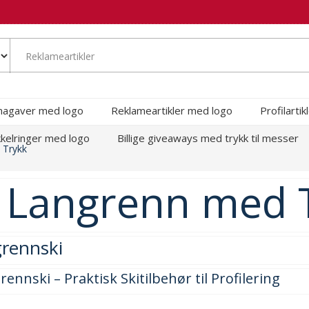
magaver med logo
Reklameartikler med logo
Profilarti
kelringer med logo
Billige giveaways med trykk til messer
 Trykk
r Langrenn med 
grennski
nnski – Praktisk Skitilbehør til Profilering