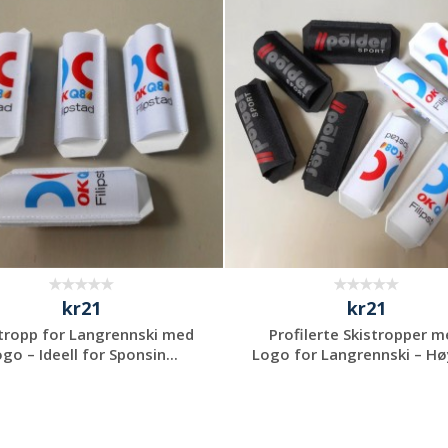
Be om et
Be om et
uforpliktende
uforpliktende
tilbud
tilbud
kr21
kr21
stropp for Langrennski med
Profilerte Skistropper 
go – Ideell for Sponsin...
Logo for Langrennski – Høy
Be om et
Be om et
uforpliktende
uforpliktende
tilbud
tilbud