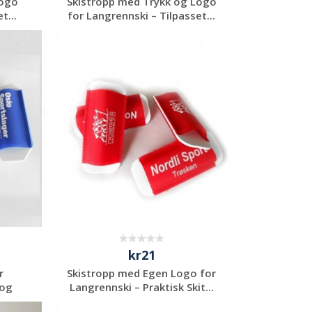
Logo
Skistropp med Trykk og Logo
t...
for Langrennski – Tilpasset...
Be om et
uforpliktende
tilbud
kr21
r
Skistropp med Egen Logo for
 og
Langrennski – Praktisk Skit...