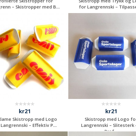
rofilerte Skistropper for
Skistropp med Trykk og 
renn – Skistropper med B...
for Langrennski – Tilpasse
Be om et
Be om et
uforpliktende
uforpliktende
tilbud
tilbud
kr21
kr21
lame Skistropp med Logo
Skistropp med Logo fo
 Langrennski – Effektiv P...
Langrennski – Slitesterk
Prof...