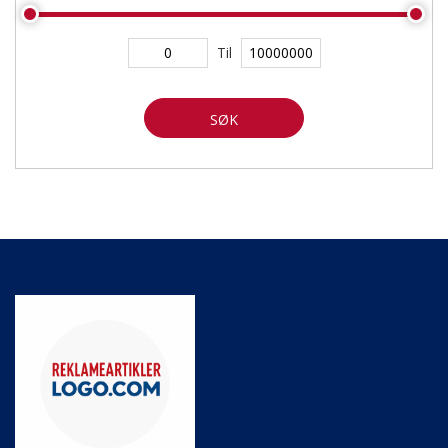
Til
SØK