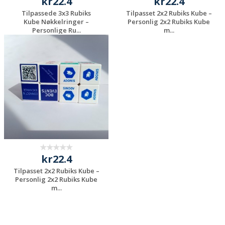
kr22.4
kr22.4
Tilpassede 3x3 Rubiks
Tilpasset 2x2 Rubiks Kube –
Kube Nøkkelringer –
Personlig 2x2 Rubiks Kube
Personlige Ru...
m...
Be om et
Be om et
uforpliktende
uforpliktende
tilbud
tilbud
kr22.4
Tilpasset 2x2 Rubiks Kube –
Personlig 2x2 Rubiks Kube
m...
Be om et
uforpliktende
tilbud