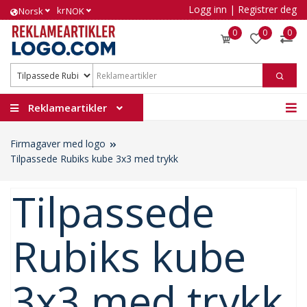
Logg inn
|
Registrer deg
kr
Norsk
NOK
0
0
0
Reklameartikler
Firmagaver med logo
Tilpassede Rubiks kube 3x3 med trykk
Tilpassede
Rubiks kube
3x3 med trykk