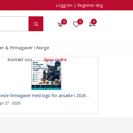
Logg inn
|
Registrer deg
0
0
0
kler & Firmagaver i Norge
Kontakt oss
Spor ordre
este firmagaver med logo for ansatte i 2026 ..
pr 27 - 2026