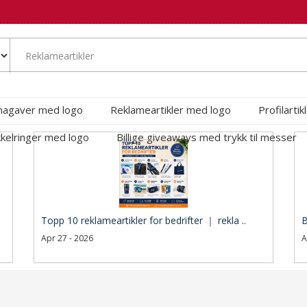
magaver med logo
Reklameartikler med logo
Profilarti
kelringer med logo
Billige giveaways med trykk til messer
Topp 10 reklameartikler for bedrifter ｜ rekla ..
B
Apr 27 - 2026
A