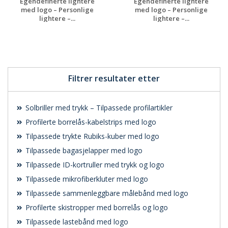
Egendefinerte lightere
Egendefinerte lightere
med logo – Personlige
med logo – Personlige
lightere –...
lightere –...
Be om et
Be om et
uforpliktende
uforpliktende
tilbud
tilbud
Filtrer resultater etter
Solbriller med trykk – Tilpassede profilartikler
Profilerte borrelås-kabelstrips med logo
Tilpassede trykte Rubiks-kuber med logo
Tilpassede bagasjelapper med logo
Tilpassede ID-kortruller med trykk og logo
Tilpassede mikrofiberkluter med logo
Tilpassede sammenleggbare målebånd med logo
Profilerte skistropper med borrelås og logo
Tilpassede lastebånd med logo