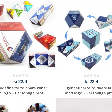
Be om et
Be om et
uforpliktende
uforpliktende
tilbud
tilbud
kr22.4
kr22.4
ndefinerte foldbare kuber
Egendefinerte foldbare k
 logo – Personlige prof...
med logo – Personlige pro
Be om et
Be om et
uforpliktende
uforpliktende