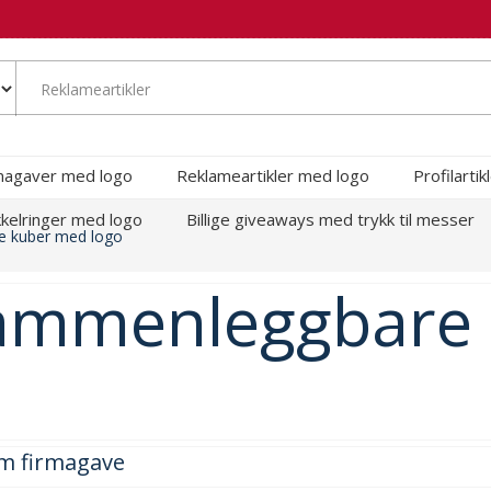
magaver med logo
Reklameartikler med logo
Profilarti
kelringer med logo
Billige giveaways med trykk til messer
e kuber med logo
 sammenleggbare
m firmagave