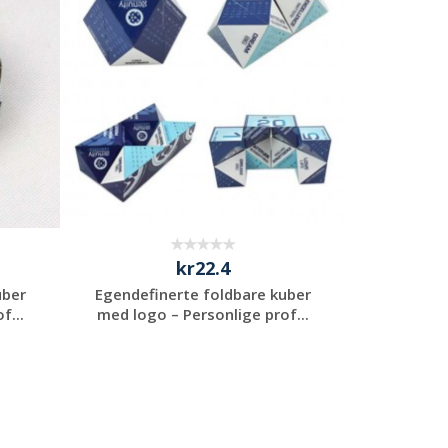
tilbud
kr22.4
uber
Egendefinerte foldbare kuber
f...
med logo – Personlige prof...
Be om et
uforpliktende
tilbud