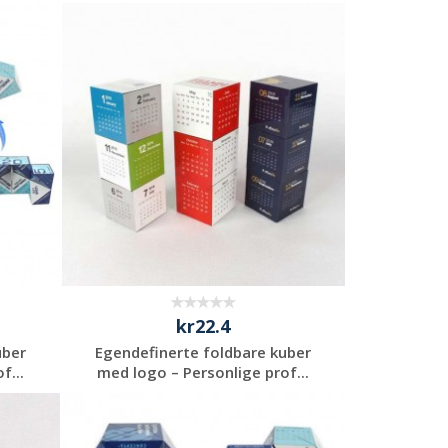
Be om et
uforpliktende
tilbud
kr22.4
uber
Egendefinerte foldbare kuber
f...
med logo – Personlige prof...
Be om et
uforpliktende