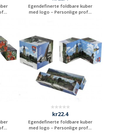
uber
Egendefinerte foldbare kuber
f...
med logo – Personlige prof...
Be om et
uforpliktende
tilbud
kr22.4
uber
Egendefinerte foldbare kuber
f...
med logo – Personlige prof...