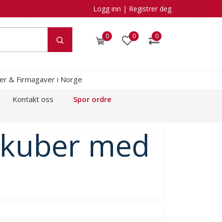
Logg inn
|
Registrer deg
0
0
0
kler & Firmagaver i Norge
Kontakt oss
Spor ordre
 kuber med