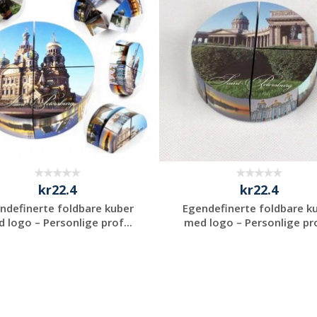
tilbud
tilbud
kr22.4
kr22.4
ndefinerte foldbare kuber
Egendefinerte foldbare k
 logo – Personlige prof...
med logo – Personlige pro
Be om et
Be om et
uforpliktende
uforpliktende
tilbud
tilbud