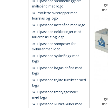
Tilpassede sammenleggbare
Ege
målebånd med logo
med
Profilerte skistropper med
borrelås og logo
Tilpassede lastebånd med logo
Tilpassede nøkkelringer med
brillerensklut og logo
Tilpassede snorposer for
skibriller med logo
Tilpassede sykkelflagg med
logo
Tilpassede bagasjebånd med
logo
Tilpassede trykte turnikéer med
logo
Tilpassede trebryggestoler
med logo
Ege
med
Tilpassede Rubiks-kuber med