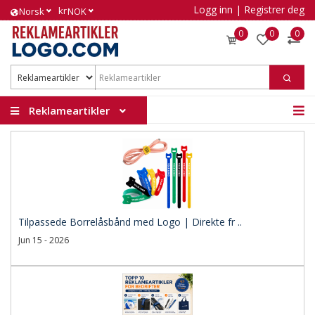
Logg inn
|
Registrer deg
kr
Norsk
NOK
0
0
0
Reklameartikler
Tilpassede Borrelåsbånd med Logo | Direkte fr ..
Jun 15 - 2026