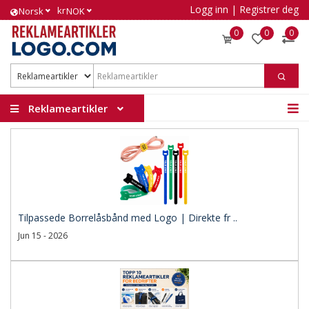
Logg inn
|
Registrer deg
kr
Norsk
NOK
0
0
0
Reklameartikler
Tilpassede Borrelåsbånd med Logo | Direkte fr ..
Jun 15 - 2026