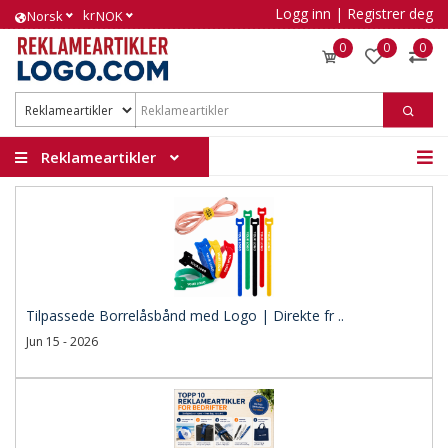
Logg inn
|
Registrer deg
kr
Norsk
NOK
0
0
0
Reklameartikler
Tilpassede Borrelåsbånd med Logo | Direkte fr ..
Jun 15 - 2026