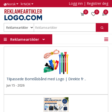
Logg inn
|
Registrer deg
kr
Norsk
NOK
0
0
0
Reklameartikler
Tilpassede Borrelåsbånd med Logo | Direkte fr ..
Jun 15 - 2026