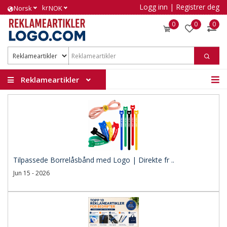
Logg inn
|
Registrer deg
kr
Norsk
NOK
0
0
0
Reklameartikler
Tilpassede Borrelåsbånd med Logo | Direkte fr ..
Jun 15 - 2026