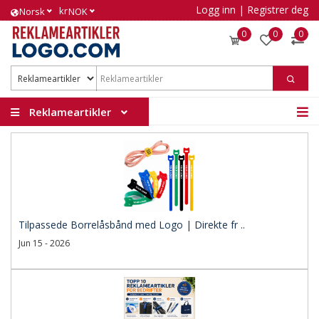
Logg inn
|
Registrer deg
kr
Norsk
NOK
0
0
0
Reklameartikler
Tilpassede Borrelåsbånd med Logo | Direkte fr ..
Jun 15 - 2026