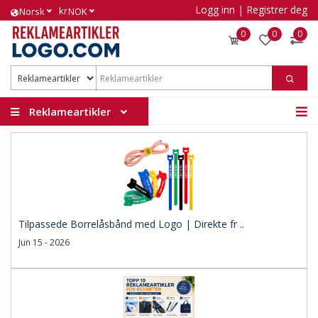
Logg inn
|
Registrer deg
kr
Norsk
NOK
0
0
0
Reklameartikler
Tilpassede Borrelåsbånd med Logo | Direkte fr ..
Jun 15 - 2026