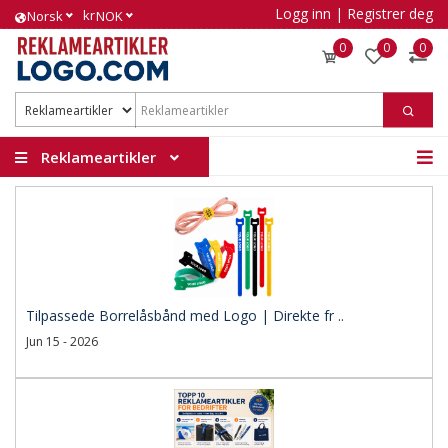
Logg inn
|
Registrer deg
kr
Norsk
NOK
0
0
0
Reklameartikler
Tilpassede Borrelåsbånd med Logo | Direkte fr ..
Jun 15 - 2026