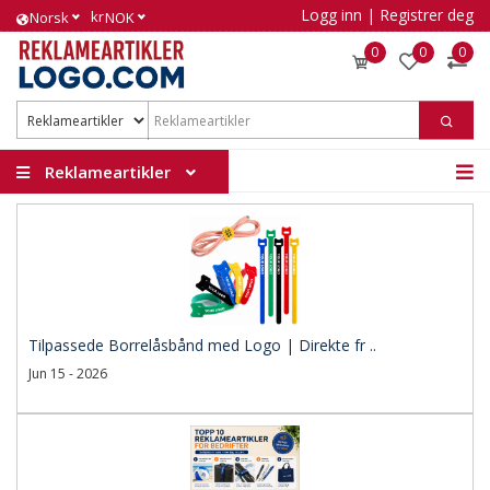
Logg inn
|
Registrer deg
kr
Norsk
NOK
0
0
0
Reklameartikler
Tilpassede Borrelåsbånd med Logo | Direkte fr ..
Jun 15 - 2026