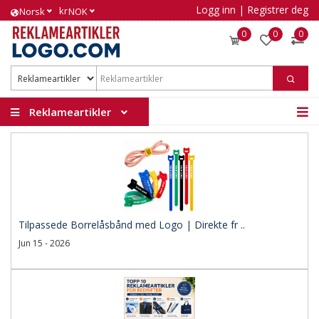
Logg inn
|
Registrer deg
kr
Norsk
NOK
0
0
0
Reklameartikler
Tilpassede Borrelåsbånd med Logo | Direkte fr ..
Jun 15 - 2026