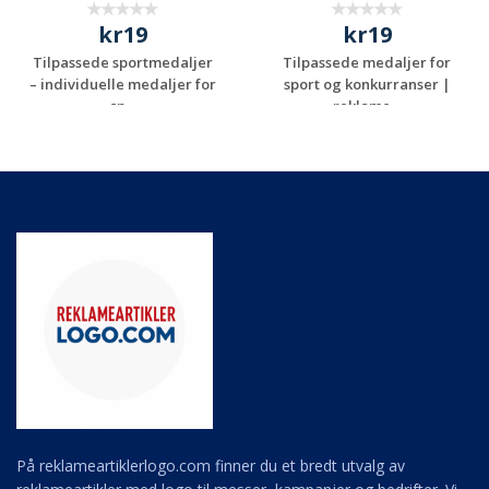
kr19
kr19
Tilpassede sportmedaljer
Tilpassede medaljer for
– individuelle medaljer for
sport og konkurranser |
sp...
reklame...
Be om et
Be om et
uforpliktende
uforpliktende
tilbud
tilbud
På reklameartiklerlogo.com finner du et bredt utvalg av