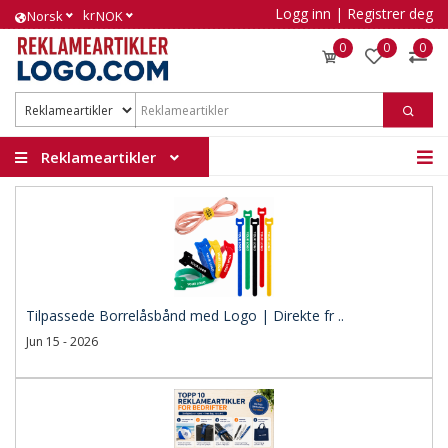
Logg inn
|
Registrer deg
kr
Norsk
NOK
0
0
0
Reklameartikler
Tilpassede Borrelåsbånd med Logo | Direkte fr ..
Jun 15 - 2026