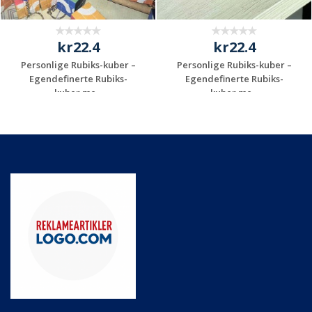
kr22.4
kr22.4
Personlige Rubiks-kuber –
Personlige Rubiks-kuber –
Egendefinerte Rubiks-
Egendefinerte Rubiks-
kuber me...
kuber me...
Be om et
Be om et
uforpliktende
uforpliktende
tilbud
tilbud