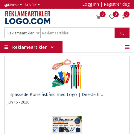
Logg inn
|
Registrer deg
kr
Norsk
NOK
0
0
0
Reklameartikler
Tilpassede Borrelåsbånd med Logo | Direkte fr ..
Jun 15 - 2026