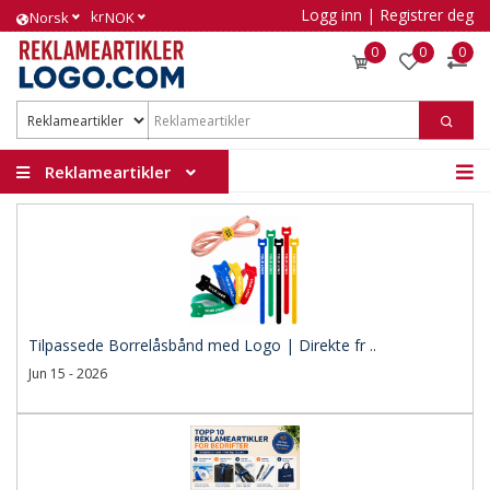
Logg inn
|
Registrer deg
kr
Norsk
NOK
0
0
0
Reklameartikler
Tilpassede Borrelåsbånd med Logo | Direkte fr ..
Jun 15 - 2026