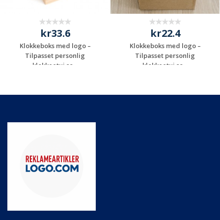
kr33.6
kr22.4
Klokkeboks med logo –
Klokkeboks med logo –
Tilpasset personlig
Tilpasset personlig
klokkeetui so...
klokkeetui so...
Be om et
Be om et
uforpliktende
uforpliktende
tilbud
tilbud