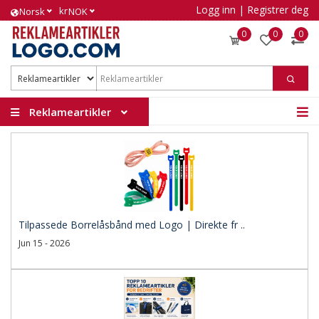
Logg inn
|
Registrer deg
kr
Norsk
NOK
0
0
0
Reklameartikler
Tilpassede Borrelåsbånd med Logo | Direkte fr ..
Jun 15 - 2026