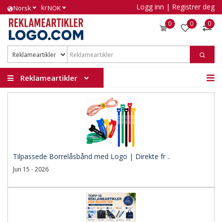
Logg inn
|
Registrer deg
kr
Norsk
NOK
0
0
0
Reklameartikler
Tilpassede Borrelåsbånd med Logo | Direkte fr ..
Jun 15 - 2026