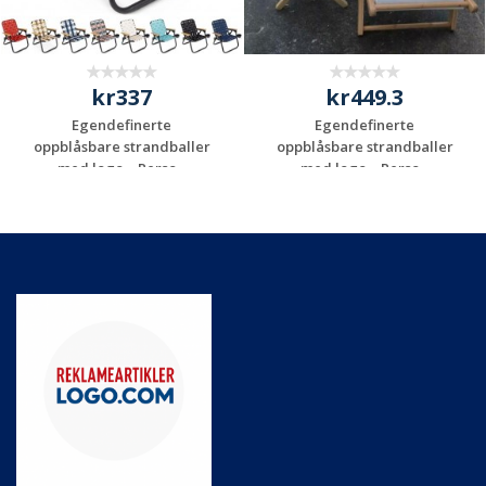
kr337
kr449.3
Egendefinerte
Egendefinerte
oppblåsbare strandballer
oppblåsbare strandballer
med logo – Perso...
med logo – Perso...
Be om et
Be om et
uforpliktende
uforpliktende
tilbud
tilbud