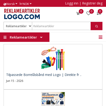
Logg inn
|
Registrer deg
kr
Norsk
NOK
0
0
0
Reklameartikler
Tilpassede Borrelåsbånd med Logo | Direkte fr ..
Jun 15 - 2026