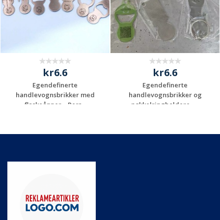
kr6.6
kr6.6
Egendefinerte
Egendefinerte
handlevognsbrikker med
handlevognsbrikker og
flaskeåpner – Pers...
nøkkelringholdere –...
Be om et
Be om et
uforpliktende
uforpliktende
tilbud
tilbud