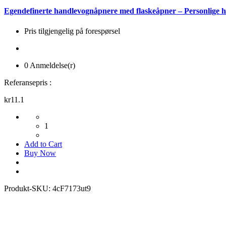
Egendefinerte handlevognåpnere med flaskeåpner – Personlige
Pris tilgjengelig på forespørsel
0 Anmeldelse(r)
Referansepris :
kr11.1
1
Add to Cart
Buy Now
Produkt-SKU:
4cF7173ut9