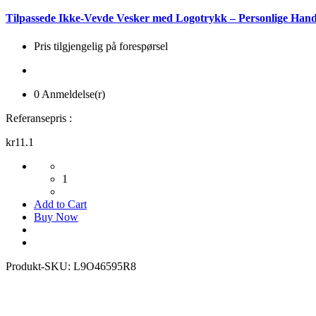
Tilpassede Ikke-Vevde Vesker med Logotrykk – Personlige Han
Pris tilgjengelig på forespørsel
0 Anmeldelse(r)
Referansepris :
kr11.1
1
Add to Cart
Buy Now
Produkt-SKU:
L9O46595R8