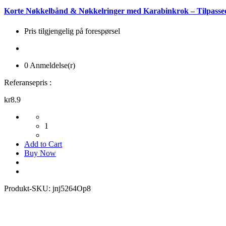
Korte Nøkkelbånd & Nøkkelringer med Karabinkrok – Tilpasse
Pris tilgjengelig på forespørsel
0 Anmeldelse(r)
Referansepris :
kr8.9
1
Add to Cart
Buy Now
Produkt-SKU:
jnj5264Op8