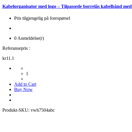
Kabelorganisator med logo – Tilpassede borrelås kabelbånd med
Pris tilgjengelig på forespørsel
0 Anmeldelse(r)
Referansepris :
kr11.1
1
Add to Cart
Buy Now
Produkt-SKU:
vwh7504abc