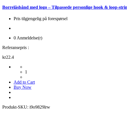
Borrelåsbånd med logo – Tilpassede personlige hook & loop-str
Pris tilgjengelig på forespørsel
0 Anmeldelse(r)
Referansepris :
kr22.4
1
Add to Cart
Buy Now
Produkt-SKU:
i9o9829lrw