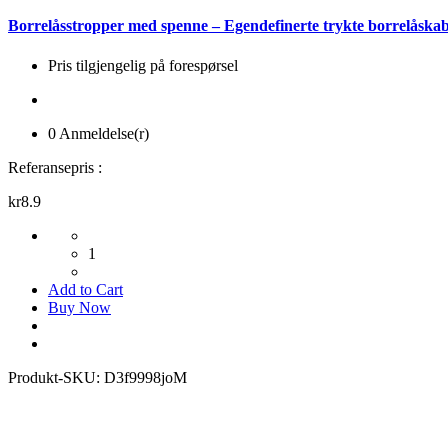
Borrelåsstropper med spenne – Egendefinerte trykte borrelåska
Pris tilgjengelig på forespørsel
0 Anmeldelse(r)
Referansepris :
kr8.9
1
Add to Cart
Buy Now
Produkt-SKU:
D3f9998joM